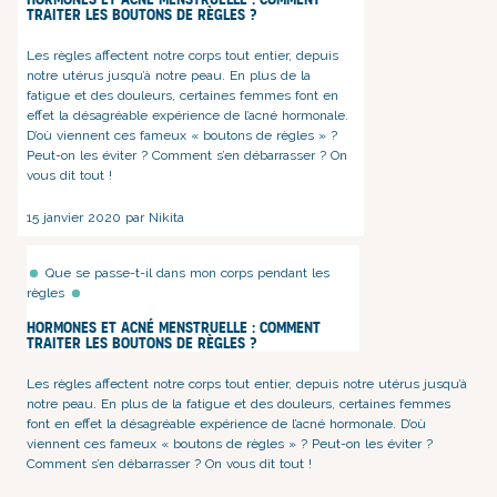
traiter les boutons de règles ?
Les règles affectent notre corps tout entier, depuis
notre utérus jusqu’à notre peau
. En plus de l
a
fatigue
et des
douleurs
, certaines femmes font en
effet la désagréable expérience de l’acné hormonale.
D’où viennent ces fameux « boutons de règles » ?
Peut-on les éviter ? Comment s’en débarrasser ? On
vous dit tout !
15 janvier 2020 par Nikita
Que se passe-t-il dans mon corps pendant les
règles
Hormones et acné menstruelle : comment
traiter les boutons de règles ?
Les règles affectent notre corps tout entier, depuis notre utérus jusqu’à
notre peau
. En plus de l
a fatigue
et des
douleurs
, certaines femmes
font en effet la désagréable expérience de l’acné hormonale. D’où
viennent ces fameux « boutons de règles » ? Peut-on les éviter ?
Comment s’en débarrasser ? On vous dit tout !