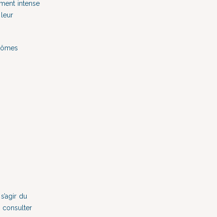
ement intense
 leur
ptômes
s’agir du
e consulter