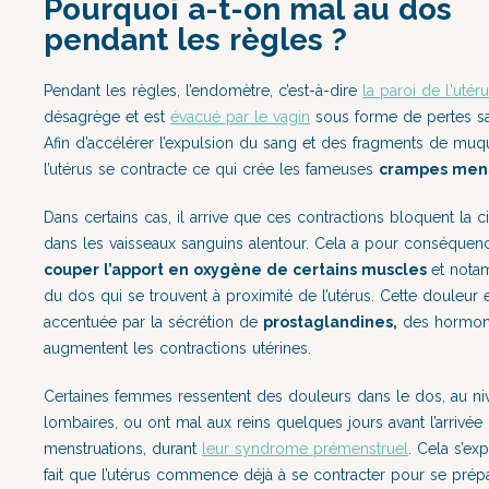
Pourquoi a-t-on mal au dos
pendant les règles ?
Pendant les règles, l’endomètre, c’est-à-dire
la paroi de l'utér
désagrège et est
évacué par le vagin
sous forme de pertes sa
Afin d’accélérer l’expulsion du sang et des fragments de muq
l’utérus se contracte ce qui crée les fameuses
crampes mens
Dans certains cas, il arrive que ces contractions bloquent la ci
dans les vaisseaux sanguins alentour. Cela a pour conséquen
couper l’apport en oxygène de certains muscles
et nota
du dos qui se trouvent à proximité de l’utérus. Cette douleur 
accentuée par la sécrétion de
prostaglandines,
des hormon
augmentent les contractions utérines.
Certaines femmes ressentent des douleurs dans le dos, au ni
lombaires, ou ont mal aux reins quelques jours avant l’arrivée
menstruations, durant
leur syndrome prémenstruel
. Cela s’ex
fait que l’utérus commence déjà à se contracter pour se prép