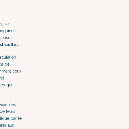
us
, se
nguines.
ueuse,
truelles
.
rculation
ce de
mment ceux
est
es qui
veau des
 de leurs
plique par le
arer aux