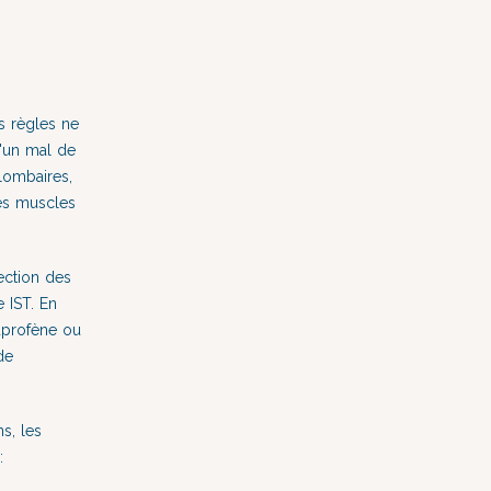
s règles ne
'un mal de
lombaires,
des muscles
ection des
e IST. En
buprofène ou
de
s, les
 :