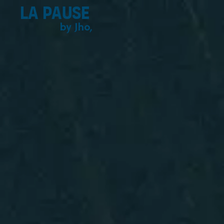
La pause
by Jho,