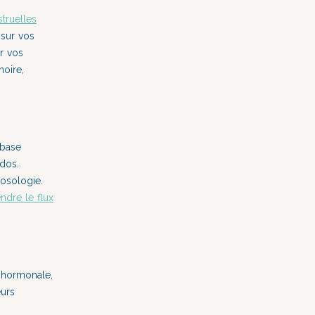
truelles
 sur vos
r vos
noire,
 base
dos.
posologie.
endre le flux
n hormonale,
eurs