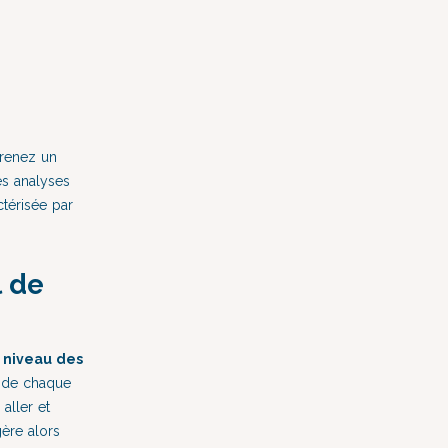
prenez un
es analyses
ctérisée par
 de
 niveau des
,
de chaque
aller et
gère alors