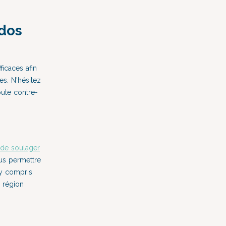
dos
ficaces afin
es. N'hésitez
oute contre-
 de soulager
s permettre
y compris
a région