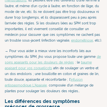
menstruations
. Ils peuvent être très différents d’une femme à
l’autre, et même d’un cycle à l’autre, en fonction de l’âge, du
mode de vie, etc. Ils ne doivent pas être trop douloureux ni
durer trop longtemps, et ils disparaissent peu à peu après
l’arrivée des règles. Si les douleurs liées au SPM sont trop
importantes, il est vivement conseillé de consulter un
médecin pour s’assurer que ces symptômes ne cachent pas
un trouble sous-jacent (infection vaginale,
endométriose
, etc.).
→ Pour vous aider à mieux vivre les inconforts liés aux
symptômes du SPM, jho vous propose toute une gamme
de
soins apaisants pour les douleurs de règles
: le
baume
apaisant pour vos coquelicots
afin de soulager un ventre et
un dos endoloris ; une
bouillotte en coton et graines de lin
,
toute douce, apaisante et réconfortante ; l’
infusion
antispasmodique L'Apaisée,
composée d’un mélange de
plantes pour soulager les douleurs des règles…
Les différences des symptômes
précoces de grossesse