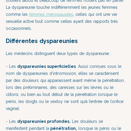
souvent tabou et beaucoup de femmes n’osent pas en parler.
La dyspareunie touche indifféremment les jeunes femmes
comme les
femmes ménopausées
, celles qui ont une vie
sexuelle active tout comme celles ayant des rapports très
occasionnels.
Différentes dyspareunies
Les médecins distinguent deux types de dyspareunie :
- Les
dyspareunies superficielles
. Aussi connues sous le
nom de dyspareunies d’intromission, elles se caractérisent
par des douleurs qui apparaissent avant même la pénétration,
lors des préliminaires, des caresses sur les lèvres ou le
clitoris, ou bien au tout début de la pénétration lorsque le
pénis, les doigts ou le sextoy ne sont qu’à l’entrée de l’orifice
vaginal.
- Les
dyspareunies profondes.
Les douleurs se
manifestent pendant la
pénétration,
lorsque le pénis ou le