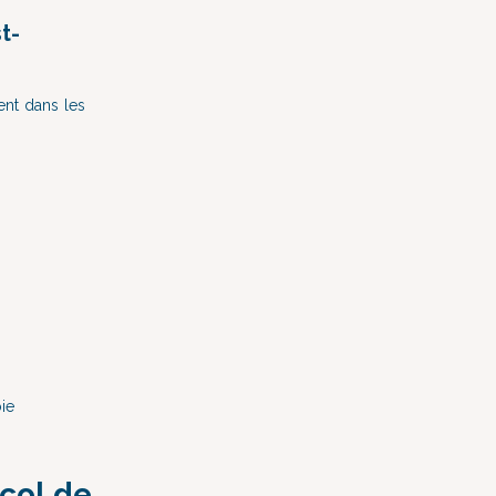
t-
ent dans les
oie
 col de