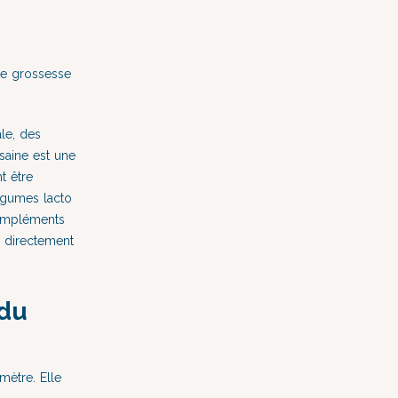
ne grossesse
ale, des
 saine est une
t être
légumes lacto
 compléments
r directement
 du
mètre. Elle