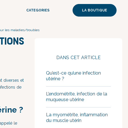
CATEGORIES
LA BOUTIQUE
sur les maladies/troubles
ctions
DANS CET ARTICLE
Qu’est-ce qu’une infection
utérine ?
t diverses et
infections de
L’endométrite, infection de la
muqueuse utérine
rine ?
La myométrite, inflammation
du muscle utérin
appelé le