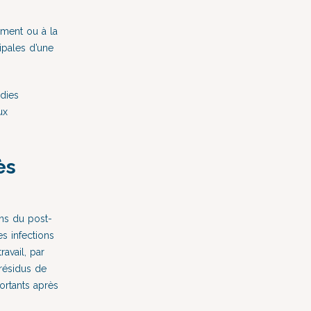
ement ou à la
ipales d’une
adies
ux
ès
ons du post-
s infections
avail, par
résidus de
ortants après