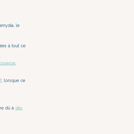
mydia, le
iées à tout ce
rossesse
,
f
, lorsque ce
tre dû à
des