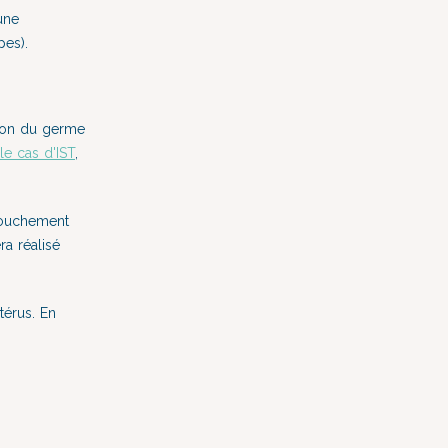
une
pes).
tion du germe
le cas d'IST
,
ccouchement
ra réalisé
utérus. En