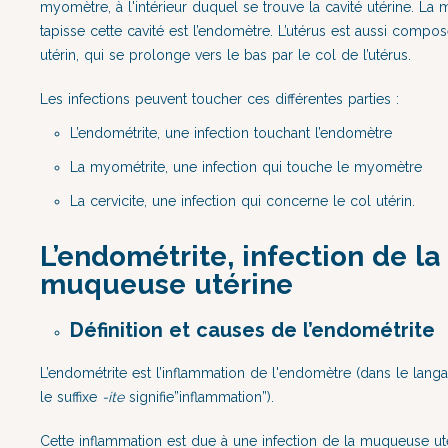
myomètre, à l'intérieur duquel se trouve la cavité utérine. La
tapisse cette cavité est l’endomètre. L’utérus est aussi compo
utérin, qui se prolonge vers le bas par le col de l’utérus.
Les infections peuvent toucher ces différentes parties :
L’endométrite, une infection touchant l’endomètre
La myométrite, une infection qui touche le myomètre
La cervicite, une infection qui concerne le col utérin.
L’endométrite, infection de la
muqueuse utérine
Définition et causes de l’endométrite
L’endométrite est l’inflammation de l'endomètre (dans le lang
le suffixe
-ite
signifie”inflammation”).
Cette inflammation est due à une infection de la muqueuse uté