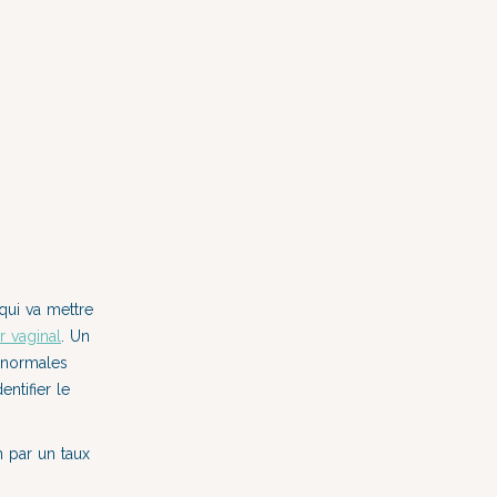
qui va mettre
r vaginal
. Un
anormales
ntifier le
n par un taux