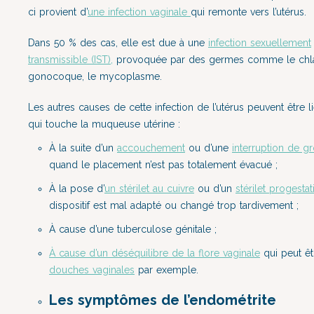
ci provient d’
une infection vaginale
qui remonte vers l’utérus.
Dans 50 % des cas, elle est due à une
infection sexuellement
transmissible (IST),
provoquée par des germes comme le chla
gonocoque, le mycoplasme.
Les autres causes de cette infection de l’utérus peuvent être l
qui touche la muqueuse utérine :
À la suite d’un
accouchement
ou d’une
interruption de g
quand le placement n’est pas totalement évacué ;
À la pose d’
un stérilet au cuivre
ou d’un
stérilet progestati
dispositif est mal adapté ou changé trop tardivement ;
À cause d’une tuberculose génitale ;
À cause d’un déséquilibre de la flore vaginale
qui peut ê
douches vaginales
par exemple.
Les symptômes de l’endométrite