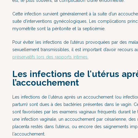
est, le plus souvent, la complication d’une endométrite.
Cette infection survient généralement à la suite d’un accouch
suite d'interventions gynécologiques. Les complications princ
myométrite sont la péritonite et la septicémie.
Pour éviter les infections de l’utérus provoquées par des mal
sexuellement transmissibles, il est important d’avoir recours a
préservatifs lors des rapports intimes.
Les infections de l'utérus apr
l’accouchement
Les infections de l'utérus après un accouchement (ou infecti
partum) sont dues à des bactéries présentes dans le vagin. Ce
sont favorisées par les examens vaginaux fréquents durant le tr
une infection vaginale, un accouchement par césarienne, des 
placenta restés dans l’utérus, ou encore des saignements imp
l'accouchement.