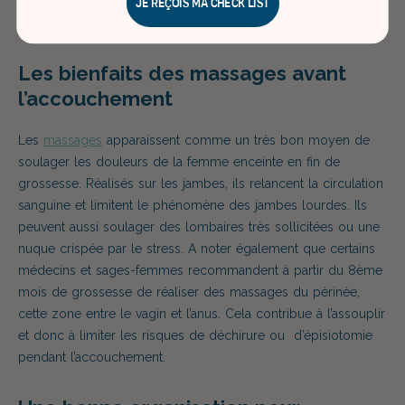
excellent moyen de se vider la tête et
moins se focaliser sur
Je reçois ma check list
la douleur
.
Les bienfaits des massages avant
l’accouchement
Les
massages
apparaissent comme un très bon moyen de
soulager les douleurs de la femme enceinte en fin de
grossesse. Réalisés sur les jambes, ils relancent la circulation
sanguine et limitent le phénomène des jambes lourdes. Ils
peuvent aussi soulager des lombaires très sollicitées ou une
nuque crispée par le stress. A noter également que certains
médecins et sages-femmes recommandent à partir du 8ème
mois de grossesse de réaliser des massages du périnée,
cette zone entre le vagin et l’anus. Cela contribue à l’assouplir
et donc à limiter les risques de déchirure ou d’épisiotomie
pendant l’accouchement.