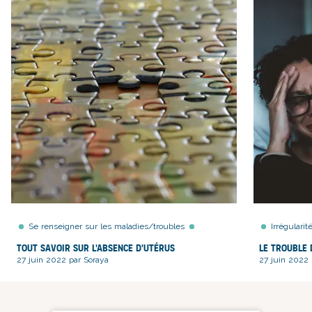
Se renseigner sur les maladies/troubles
Irrégulari
Tout savoir sur l'absence d'utérus
Le trouble
27 juin 2022 par Soraya
27 juin 2022 