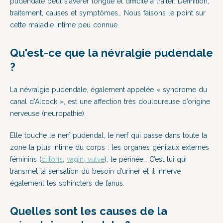
pudendale peut s'avérer longue et difficile à traiter. Définition,
traitement, causes et symptômes… Nous faisons le point sur
cette maladie intime peu connue.
Qu'est-ce que la névralgie pudendale
?
La névralgie pudendale, également appelée « syndrome du
canal d’Alcock », est une affection très douloureuse d’origine
nerveuse (neuropathie).
Elle touche le nerf pudendal, le nerf qui passe dans toute la
zone la plus intime du corps : les organes génitaux externes
féminins (
clitoris
,
vagin, vulve
), le périnée… C’est lui qui
transmet la sensation du besoin d’uriner et il innerve
également les sphincters de l’anus.
Quelles sont les causes de la