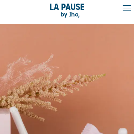
La pause
by Jho,