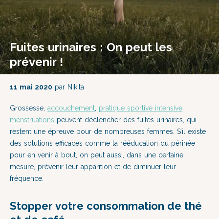
Fuites urinaires : On peut les
prévenir !
11 mai 2020
par Nikita
Grossesse,
accouchement
,
pratique sportive intensive
,
menstruations
peuvent déclencher des fuites urinaires, qui
restent une épreuve pour de nombreuses femmes. S’il existe
des solutions efficaces comme la rééducation du périnée
pour en venir à bout, on peut aussi, dans une certaine
mesure, prévenir leur apparition et de diminuer leur
fréquence.
Stopper votre consommation de thé