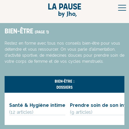
La pause
by Jho,
Bien-Être
(page 1)
Restez en forme avec tous nos conseils bien-être pour vous
détendre et vous ressourcer. On vous parle d'alimentation,
d'activité sportive, de médecines douces pour prendre soin de
votre corps de femme et de vos cycles menstruels.
BIEN-ÊTRE :
DOSSIERS
Santé & Hygiène intime
Prendre soin de son inti
(12 article
s
)
(9 article
s
)