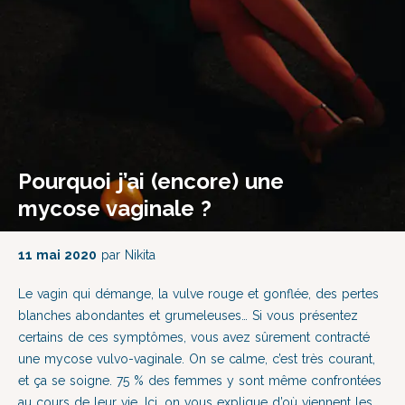
Pourquoi j’ai (encore) une
mycose vaginale ?
11 mai 2020
par Nikita
Le vagin qui démange, la vulve rouge et gonflée, des pertes
blanches abondantes et grumeleuses… Si vous présentez
certains de ces symptômes, vous avez sûrement contracté
une mycose vulvo-vaginale. On se calme, c’est très courant,
et ça se soigne. 75 % des femmes y sont même confrontées
au cours de leur vie. Ici, on vous explique d’où viennent les