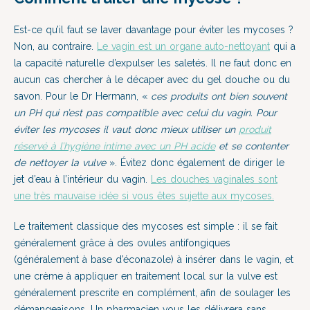
Est-ce qu’il faut se laver davantage pour éviter les mycoses ?
Non, au contraire.
Le vagin est un organe auto-nettoyant
qui a
la capacité naturelle d’expulser les saletés. Il ne faut donc en
aucun cas chercher à le décaper avec du gel douche ou du
savon. Pour le Dr Hermann, «
ces produits ont bien souvent
un PH qui n’est pas compatible avec celui du vagin. Pour
éviter les mycoses il vaut donc mieux utiliser un
produit
réservé à l’hygiène intime avec un PH acide
et se contenter
de nettoyer la vulve
». Évitez donc également de diriger le
jet d’eau à l’intérieur du vagin.
Les douches vaginales sont
une très mauvaise idée si vous êtes sujette aux mycoses.
Le traitement classique des mycoses est simple : il se fait
généralement grâce à des ovules antifongiques
(généralement à base d’éconazole) à insérer dans le vagin, et
une crème à appliquer en traitement local sur la vulve est
généralement prescrite en complément, afin de soulager les
démangeaisons. Un pharmacien vous les délivrera sans